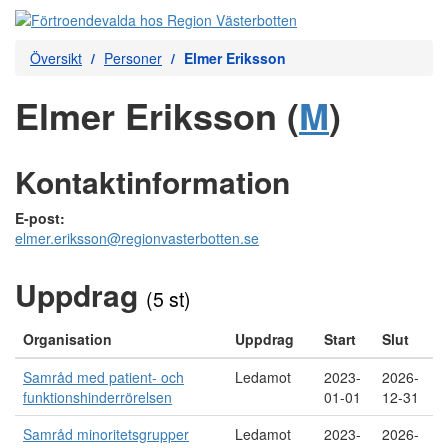
Översikt
Personer
Elmer Eriksson
Elmer Eriksson (
M
)
Kontaktinformation
E-post:
elmer.eriksson@regionvasterbotten.se
Uppdrag
(5 st)
Organisation
Uppdrag
Start
Slut
Samråd med patient- och
Ledamot
2023-
2026-
funktionshinderrörelsen
01-01
12-31
Samråd minoritetsgrupper
Ledamot
2023-
2026-