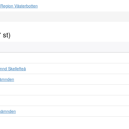
7 st)
nd Skellefteå
nämnden
snämnden