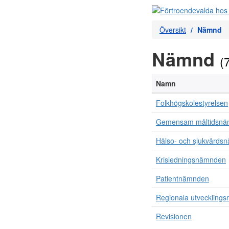
Översikt
Nämnd
Nämnd
(
Namn
Folkhögskolestyrelsen
Gemensam måltidsnäm
Hälso- och sjukvårds
Krisledningsnämnden
Patientnämnden
Regionala utveckling
Revisionen