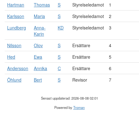
Hartman
Thomas
S
Styrelseledamot
1
Karlsson
Maria
S
Styrelseledamot
2
Lundberg
Anna-
KD
Styrelseledamot
3
Karin
Nilsson
Olov
S
Ersättare
4
Hed
Ewa
S
Ersättare
5
Andersson
Annika
C
Ersättare
6
Öhlund
Bert
S
Revisor
7
Senast uppdaterad: 2026-08-08 02:01
Powered by
Troman